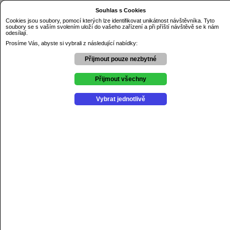
Dnes je čtvrtek 6.08.2026
Souhlas s Cookies
Základní škola Řezníčkova Olomouc
Cookies jsou soubory, pomocí kterých lze identifikovat unikátnost návštěvníka. Tyto
soubory se s vaším svolením uloží do vašeho zařízení a při příští návštěvě se k nám
Úvod
odesílají.
O škole
Kontakty
Prosíme Vás, abyste si vybrali z následující nabídky:
Dokumenty
GDPR
Přijmout pouze nezbytné
Aktuality
Výchovné poradenství
Školní psycholog
Přijmout všechny
Školní poradenské pracovniště
Projekty
Vybrat jednotlivě
Soutěže
Kroužky
Školní družina
Školní jídelna
Školní hřiště
Online žákovská knížka
Jídelní lístek
Aktuální jídelní lístek zde.