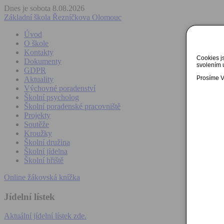
Dnes je sobota 8.08.2026
Základní škola Řezníčkova Olomouc
Úvod
O škole
Kontakty
Cookies js
Dokumenty
svolením u
GDPR
Prosíme Vá
Aktuality
Výchovné poradenství
Školní psycholog
Školní poradenské pracovniště
Projekty
Soutěže
Kroužky
Školní družina
Školní jídelna
Školní hřiště
Online žákovská knížka
Jídelní lístek
Aktuální jídelní lístek zde.