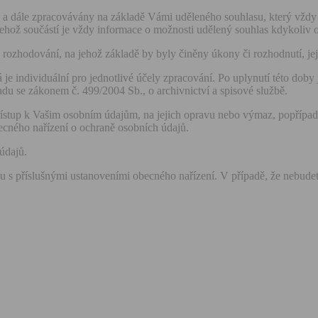
 dále zpracovávány na základě Vámi uděleného souhlasu, který vždy 
ehož součástí je vždy informace o možnosti udělený souhlas kdykoliv o
rozhodování, na jehož základě by byly činěny úkony či rozhodnutí, je
je individuální pro jednotlivé účely zpracování. Po uplynutí této dob
 se zákonem č. 499/2004 Sb., o archivnictví a spisové službě.
ístup k Vašim osobním údajům, na jejich opravu nebo výmaz, popřípadě
becného nařízení o ochraně osobních údajů.
údajů.
s příslušnými ustanoveními obecného nařízení. V případě, že nebudete