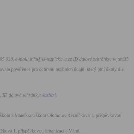
505 030, e-mail: info@zs-reznickova.cz ID datové schránky:
wjtmf35
vala pověřence pro ochranu osobních údajů, který plní úkoly dle
, ID datové schránky:
kazbzri
.
í školu a Mateřskou školu Olomouc, Řezníčkova 1, příspěvkovou
čkova 1, příspěvkovou organizací a Vámi.