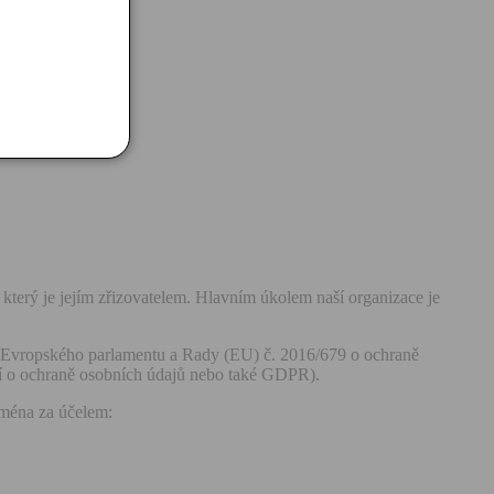
který je jejím zřizovatelem. Hlavním úkolem naší organizace je
í Evropského parlamentu a Rady (EU) č. 2016/679 o ochraně
ní o ochraně osobních údajů nebo také GDPR).
jména za účelem: