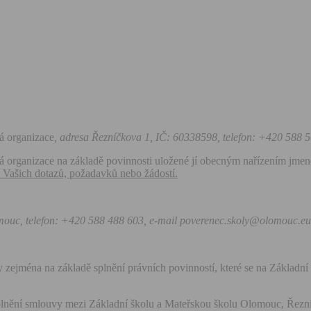
á organizace
, adresa Řezníčkova 1, IČ: 60338598, telefon: +420 588 
 organizace na základě povinnosti uložené jí obecným nařízením jmeno
í Vašich dotazů, požadavků nebo žádostí.
omouc, telefon: +420 588 488 603, e-mail poverenec.skoly@olomouc.eu
 zejména na základě splnění právních povinností, které se na Základn
lnění smlouvy mezi Základní školu a Mateřskou školu Olomouc, Řezní