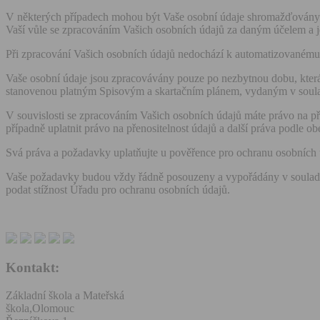
V některých případech mohou být Vaše osobní údaje shromažďovány a
Vaší vůle se zpracováním Vašich osobních údajů za daným účelem a j
Při zpracování Vašich osobních údajů nedochází k automatizovanému 
Vaše osobní údaje jsou zpracovávány pouze po nezbytnou dobu, která 
stanovenou platným Spisovým a skartačním plánem, vydaným v souladu
V souvislosti se zpracováním Vašich osobních údajů máte právo na př
případně uplatnit právo na přenositelnost údajů a další práva podle o
Svá práva a požadavky uplatňujte u pověřence pro ochranu osobních 
Vaše požadavky budou vždy řádně posouzeny a vypořádány v souladu 
podat stížnost Úřadu pro ochranu osobních údajů.
Kontakt:
Základní škola a Mateřská
škola,Olomouc