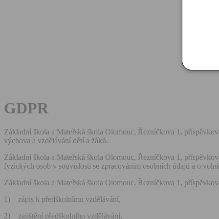
GDPR
Základní škola a Mateřská škola Olomouc, Řezníčkova 1, příspěvkov
výchova a vzdělávání dětí a žáků.
Základní škola a Mateřská škola Olomouc, Řezníčkova 1, příspěvkov
fyzických osob v souvislosti se zpracováním osobních údajů a o vol
Základní škola a Mateřská škola Olomouc, Řezníčkova 1, příspěvkov
1) zápis k předškolnímu vzdělávání,
2) zajištění předškolního vzdělávání,