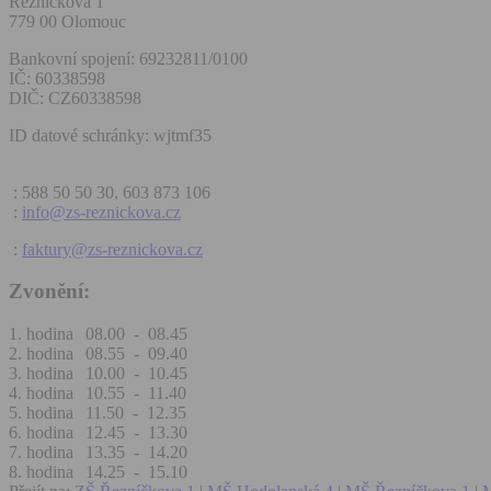
Řezníčkova 1
779 00 Olomouc
Bankovní spojení: 69232811/0100
IČ: 60338598
DIČ: CZ60338598
ID datové schránky: wjtmf35
: 588 50 50 30, 603 873 106
:
info@zs-reznickova.cz
:
faktury@zs-reznickova.cz
Zvonění:
1. hodina
08.00 - 08.45
2. hodina
08.55 - 09.40
3. hodina
10.00 - 10.45
4. hodina
10.55 - 11.40
5. hodina
11.50 - 12.35
6. hodina
12.45 - 13.30
7. hodina
13.35 - 14.20
8. hodina
14.25 - 15.10