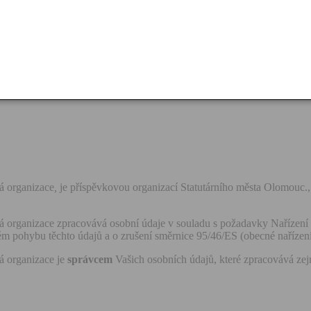
á organizace
,
je příspěvkovou organizací Statutárního města Olomouc., 
á organizace zpracovává osobní údaje v souladu s požadavky Nařízen
ném pohybu těchto údajů a o zrušení směrnice 95/46/ES (obecné naříze
á organizace je
správcem
Vašich osobních údajů, které zpracovává ze