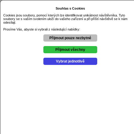
Dnes je čtvrtek 6.08.2026
Souhlas s Cookies
Základní škola Řezníčkova Olomouc
Cookies jsou soubory, pomocí kterých lze identifikovat unikátnost návštěvníka. Tyto
soubory se s vaším svolením uloží do vašeho zařízení a při příští návštěvě se k nám
Úvod
odesílají.
O škole
Prosíme Vás, abyste si vybrali z následující nabídky:
Kontakty
Dokumenty
Přijmout pouze nezbytné
GDPR
Aktuality
Přijmout všechny
Výchovné poradenství
Školní psycholog
Vybrat jednotlivě
Školní poradenské pracovniště
Projekty
Úvod
MAP III
IKAP OK II
Doučování žáků škol
Rozvoj digitálních kompetencí
Šablony II
Šablony 2017
Výzva 56
Výzva 57
Spolupráce jako nástroj ve vzdělání
Dejme šanci přírodě
Edison