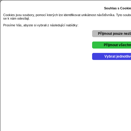
Dnes je pondělí 10.08.2026
Souhlas s Cooki
Základní škola Řezníčkova Olomouc
Cookies jsou soubory, pomocí kterých lze identifikovat unikátnost návštěvníka. Tyto soub
se k nám odesílají.
Prosíme Vás, abyste si vybrali z následující nabídky:
Přijmout pouze nez
Přijmout všech
Vybrat jednotliv
Úvod
O škole
Kontakty
Dokumenty
GDPR
Aktuality
Výchovné poradenství
Školní psycholog
Školní poradenské pracovniště
Projekty
Soutěže