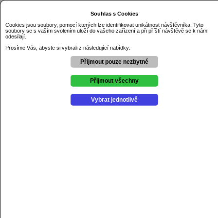
Dnes je sobota 8.08.2026
Souhlas s Cookies
Základní škola Řezníčkova Olomouc
Cookies jsou soubory, pomocí kterých lze identifikovat unikátnost návštěvníka. Tyto
soubory se s vaším svolením uloží do vašeho zařízení a při příští návštěvě se k nám
Úvod
odesílají.
O škole
Prosíme Vás, abyste si vybrali z následující nabídky:
Kontakty
Dokumenty
Přijmout pouze nezbytné
GDPR
Aktuality
Přijmout všechny
Výchovné poradenství
Školní psycholog
Vybrat jednotlivě
Školní poradenské pracovniště
Projekty
Soutěže
Kroužky
Školní družina
Školní jídelna
Školní hřiště
Online žákovská knížka
Jídelní lístek
Aktuální jídelní lístek zde.