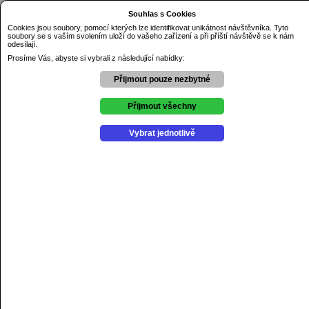
Dnes je neděle 9.08.2026
Souhlas s Cookies
Základní škola Řezníčkova Olomouc
Cookies jsou soubory, pomocí kterých lze identifikovat unikátnost návštěvníka. Tyto
soubory se s vaším svolením uloží do vašeho zařízení a při příští návštěvě se k nám
Úvod
odesílají.
O škole
Kontakty
Prosíme Vás, abyste si vybrali z následující nabídky:
Dokumenty
GDPR
Přijmout pouze nezbytné
Aktuality
Výchovné poradenství
Školní psycholog
Přijmout všechny
Školní poradenské pracovniště
Projekty
Vybrat jednotlivě
Soutěže
Kroužky
Školní družina
Školní jídelna
Školní hřiště
Online žákovská knížka
Jídelní lístek
Aktuální jídelní lístek zde.