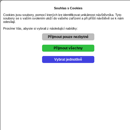
Dnes je sobota 8.08.2026
Souhlas s Cookies
Základní škola Řezníčkova Olomouc
Cookies jsou soubory, pomocí kterých lze identifikovat unikátnost návštěvníka. Tyto
soubory se s vaším svolením uloží do vašeho zařízení a při příští návštěvě se k nám
Úvod
odesílají.
O škole
Prosíme Vás, abyste si vybrali z následující nabídky:
Kontakty
Dokumenty
Přijmout pouze nezbytné
GDPR
Aktuality
Přijmout všechny
Výchovné poradenství
Školní psycholog
Vybrat jednotlivě
Školní poradenské pracovniště
Projekty
Soutěže
Kroužky
Školní družina
Školní jídelna
Školní hřiště
Online žákovská knížka
Jídelní lístek
Aktuální jídelní lístek zde.