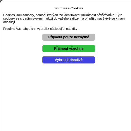
Dnes je pátek 7.08.2026
Souhlas s Cookies
Základní škola Řezníčkova Olomouc
Cookies jsou soubory, pomocí kterých lze identifikovat unikátnost návštěvníka. Tyto
soubory se s vaším svolením uloží do vašeho zařízení a při příští návštěvě se k nám
Úvod
odesílají.
O škole
Prosíme Vás, abyste si vybrali z následující nabídky:
Kontakty
Dokumenty
Přijmout pouze nezbytné
GDPR
Aktuality
Přijmout všechny
Výchovné poradenství
Školní psycholog
Vybrat jednotlivě
Školní poradenské pracovniště
Projekty
Soutěže
Kroužky
Školní družina
Školní jídelna
Školní hřiště
Online žákovská knížka
Jídelní lístek
Aktuální jídelní lístek zde.