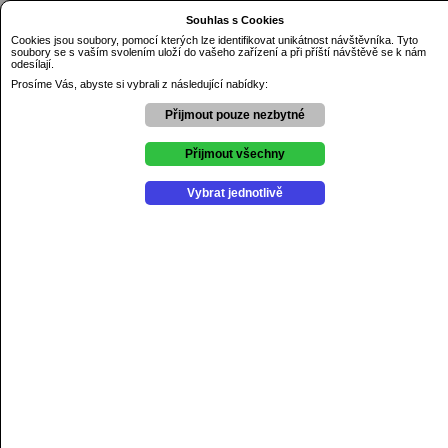
Dnes je neděle 9.08.2026
Souhlas s Cookies
Základní škola Řezníčkova Olomouc
Cookies jsou soubory, pomocí kterých lze identifikovat unikátnost návštěvníka. Tyto
soubory se s vaším svolením uloží do vašeho zařízení a při příští návštěvě se k nám
Úvod
odesílají.
O škole
Kontakty
Prosíme Vás, abyste si vybrali z následující nabídky:
Dokumenty
GDPR
Přijmout pouze nezbytné
Aktuality
Výchovné poradenství
Školní psycholog
Přijmout všechny
Školní poradenské pracovniště
Projekty
Vybrat jednotlivě
Soutěže
Kroužky
Školní družina
Školní jídelna
Školní hřiště
Online žákovská knížka
Jídelní lístek
Aktuální jídelní lístek zde.