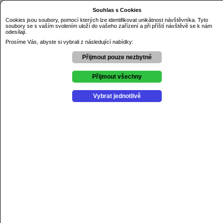
Dnes je pátek 7.08.2026
Souhlas s Cookies
Základní škola Řezníčkova Olomouc
Cookies jsou soubory, pomocí kterých lze identifikovat unikátnost návštěvníka. Tyto
soubory se s vaším svolením uloží do vašeho zařízení a při příští návštěvě se k nám
Úvod
odesílají.
O škole
Kontakty
Prosíme Vás, abyste si vybrali z následující nabídky:
Dokumenty
GDPR
Přijmout pouze nezbytné
Aktuality
Výchovné poradenství
Školní psycholog
Přijmout všechny
Školní poradenské pracovniště
Projekty
Vybrat jednotlivě
Soutěže
Kroužky
Školní družina
Školní jídelna
Školní hřiště
Online žákovská knížka
Jídelní lístek
Aktuální jídelní lístek zde.