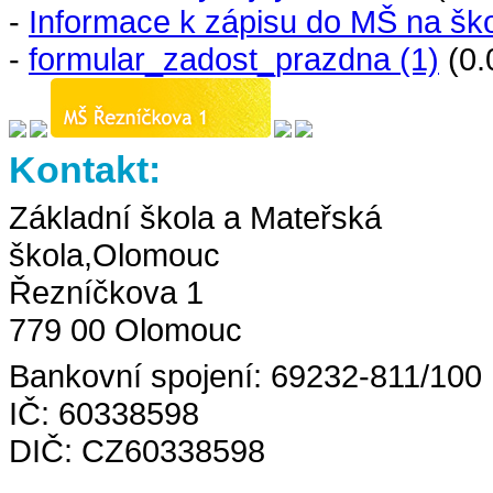
-
Informace k zápisu do MŠ na šk
-
formular_zadost_prazdna (1)
(0.
Kontakt:
Základní škola a Mateřská
škola,Olomouc
Řezníčkova 1
779 00 Olomouc
Bankovní spojení: 69232-811/100
IČ: 60338598
DIČ: CZ60338598