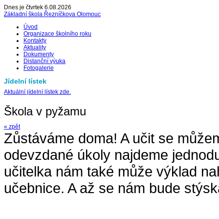
Dnes je čtvrtek 6.08.2026
Základní škola Řezníčkova Olomouc
Úvod
Organizace školního roku
Kontakty
Aktuality
Dokumenty
Distanční výuka
Fotogalerie
Jídelní lístek
Aktuální jídelní lístek zde.
Škola v pyžamu
« zpět
Zůstáváme doma! A učit se můžem
odevzdané úkoly najdeme jednodu
učitelka nám také může výklad nah
učebnice. A až se nám bude stýska