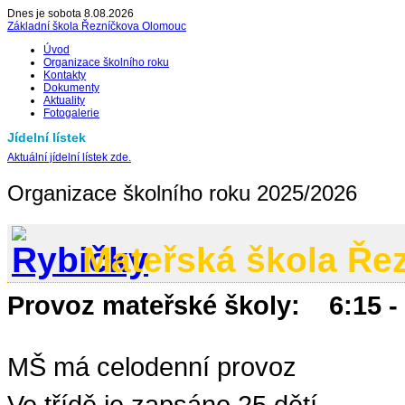
Dnes je sobota 8.08.2026
Základní škola Řezníčkova Olomouc
Úvod
Organizace školního roku
Kontakty
Dokumenty
Aktuality
Fotogalerie
Jídelní lístek
Aktuální jídelní lístek zde.
Organizace školního roku 2025/2026
Mateřská škola Ře
Provoz mateřské školy: 6:15 -
MŠ má celodenní provoz
Ve třídě je zapsáno 25 dětí.