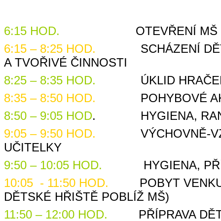
6:15 HOD.
OTEVŘENÍ MŠ
6:15 – 8:25 HOD.
SCHÁZENÍ DĚTÍ, 
A TVOŘIVÉ ČINNOSTI
8:25 – 8:35 HOD.
ÚKLID HRAČEK, P
8:35 – 8:50 HOD.
POHYBOVÉ AKT
8:50 – 9:05 HOD
. HYGIENA, RANN
9:05 – 9:50 HOD.
VÝCHOVNĚ-VZDĚLÁ
UČITELKY
9:50 – 10:05 HOD.
HYGIENA, PŘÍP
10:05 - 11:50 HOD.
POBYT VENKU (Z
DĚTSKÉ HŘIŠTĚ POBLÍŽ MŠ)
11:50 – 12:00 HOD.
PŘÍPRAVA DĚTÍ 