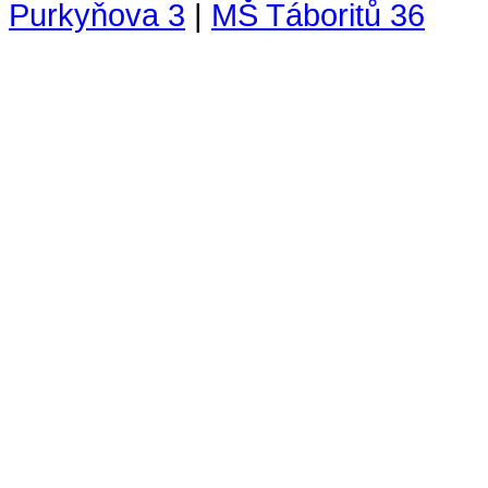
Purkyňova 3
|
MŠ Táboritů 36