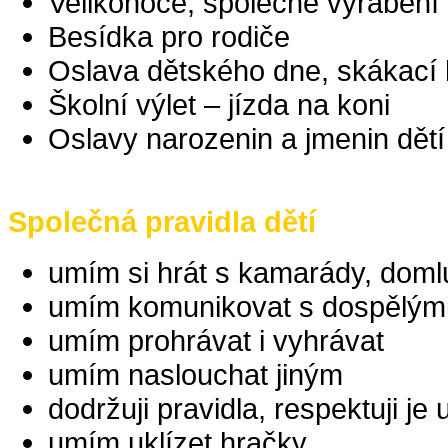
Velikonoce, společné vyrábění
Besídka pro rodiče
Oslava dětského dne, skákací 
Školní výlet – jízda na koni
Oslavy narozenin a jmenin dět
Společná pravidla dětí
umím si hrát s kamarády, domluv
umím komunikovat s dospělými, 
umím prohrávat i vyhrávat
umím naslouchat jiným
dodržuji pravidla, respektuji je
umím uklízet hračky