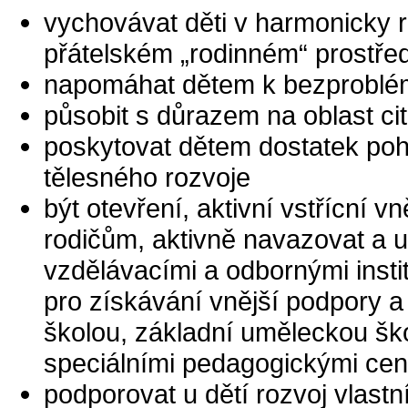
vychovávat děti v harmonicky 
přátelském „rodinném“ prostřed
napomáhat dětem k bezproblém
působit s důrazem na oblast ci
poskytovat dětem dostatek poh
tělesného rozvoje
být otevření, aktivní vstřícní v
rodičům, aktivně navazovat a 
vzdělávacími a odbornými inst
pro získávání vnější podpory a
školou, základní uměleckou ško
speciálními pedagogickými centr
podporovat u dětí rozvoj vlastní