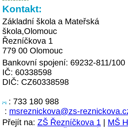
Kontakt:
Základní škola a Mateřská
škola,Olomouc
Řezníčkova 1
779 00 Olomouc
Bankovní spojení: 69232-811/100
IČ: 60338598
DIČ: CZ60338598
: 733 180 988
:
msreznickova@zs-reznickova.c
Přejít na:
ZŠ Řezníčkova 1
|
MŠ H