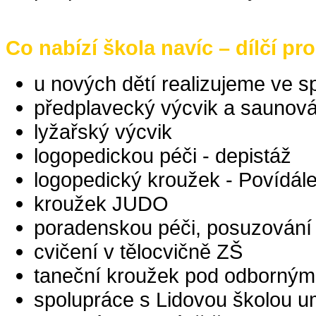
Co nabízí škola navíc – dílčí p
u nových dětí realizujeme ve s
předplavecký výcvik a saunová
lyžařský výcvik
logopedickou péči - depistáž
logopedický kroužek - Povídál
kroužek JUDO
poradenskou péči, posuzování š
cvičení v tělocvičně ZŠ
taneční kroužek pod odborný
spolupráce s Lidovou školou u