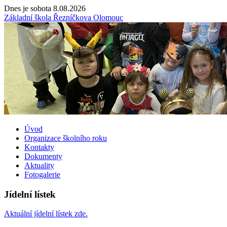
Dnes je sobota 8.08.2026
Základní škola Řezníčkova Olomouc
Úvod
Organizace školního roku
Kontakty
Dokumenty
Aktuality
Fotogalerie
Jídelní lístek
Aktuální jídelní lístek zde.