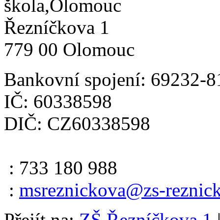
škola,Olomouc
Řezníčkova 1
779 00 Olomouc
Bankovní spojení: 69232-8
IČ: 60338598
DIČ: CZ60338598
: 733 180 988
:
msreznickova@zs-reznick
Přejít na:
ZŠ Řezníčkova 1