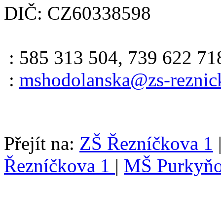
DIČ: CZ60338598
: 585 313 504, 739 622 71
:
mshodolanska@zs-reznic
Přejít na:
ZŠ Řezníčkova 1
Řezníčkova 1
|
MŠ Purkyňo