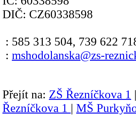
IČ: 60338598
DIČ: CZ60338598
: 585 313 504, 739 622 71
:
mshodolanska@zs-reznic
Přejít na:
ZŠ Řezníčkova 1
Řezníčkova 1
|
MŠ Purkyňo