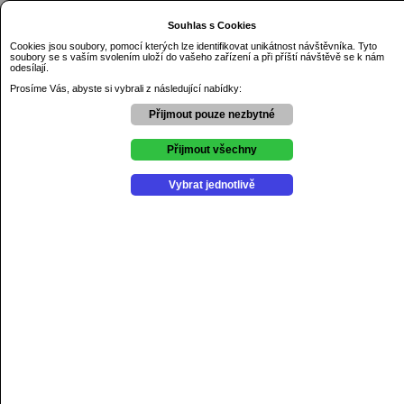
Dnes je neděle 9.08.2026
Souhlas s Cookies
Základní škola Řezníčkova Olomouc
Cookies jsou soubory, pomocí kterých lze identifikovat unikátnost návštěvníka. Tyto
soubory se s vaším svolením uloží do vašeho zařízení a při příští návštěvě se k nám
Úvod
odesílají.
O škole
Prosíme Vás, abyste si vybrali z následující nabídky:
Kontakty
Dokumenty
Přijmout pouze nezbytné
GDPR
Aktuality
Přijmout všechny
Výchovné poradenství
Školní psycholog
Vybrat jednotlivě
Školní poradenské pracovniště
Projekty
Soutěže
Kroužky
Školní družina
Školní jídelna
Školní hřiště
Online žákovská knížka
Jídelní lístek
Aktuální jídelní lístek zde.