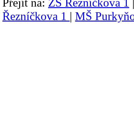
Přejít na:
ZŠ Řezníčkova 1
Řezníčkova 1
|
MŠ Purkyňo